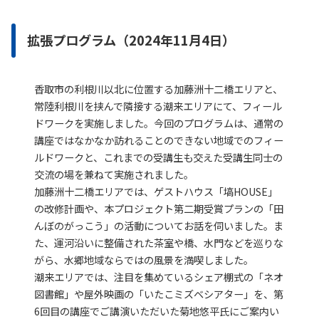
拡張プログラム（2024年11月4日）
香取市の利根川以北に位置する加藤洲十二橋エリアと、
常陸利根川を挟んで隣接する潮来エリアにて、フィール
ドワークを実施しました。今回のプログラムは、通常の
講座ではなかなか訪れることのできない地域でのフィー
ルドワークと、これまでの受講生も交えた受講生同士の
交流の場を兼ねて実施されました。
加藤洲十二橋エリアでは、ゲストハウス「塙HOUSE」
の改修計画や、本プロジェクト第二期受賞プランの「田
んぼのがっこう」の活動についてお話を伺いました。ま
た、運河沿いに整備された茶室や橋、水門などを巡りな
がら、水郷地域ならではの風景を満喫しました。
潮来エリアでは、注目を集めているシェア棚式の「ネオ
図書館」や屋外映画の「いたこミズベシアター」を、第
6回目の講座でご講演いただいた菊地悠平氏にご案内い