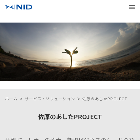
サービス・ソリューション
ソリューション一覧
会社情報
サービス一覧
企業理念
IR情報
分野から探す
トップメッセージ
IRニュース
採用情報
目的から探す
コーポレートメッセージ
決算短信
新卒採用
パートナー募集情報
ホーム
サービス・ソリューション
佐原のあしたPROJECT
技術を探す
会社概要
有価証券報告書
キャリア採用
サステナビリティ
佐原のあしたPROJECT
新規事業への取り組み
沿革
決算説明資料
環境
コラム