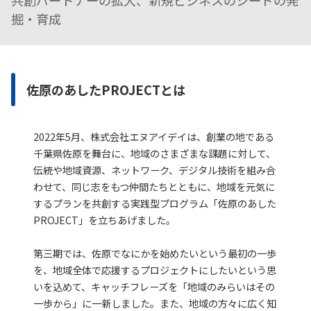
共創パートナーの拡大、新規ビジネスのシードの発
組織図
株主通信
社会
掘・育成
所在地
社長メッセージ
ガバナンス
お問い合わせ
取得資格
コーポレートガバナンス
佐原のあしたPROJECTとは
NIDグループ
業績・財務ハイライト
ロゴマークの由来
2022年5月、株式会社エヌアイデイは、創業の地である
ファクトブック
千葉県佐原を舞台に、地域のさまざまな課題に対して、
伝統や地域資源、ネットワーク、デジタル技術を組み合
株主総会
わせて、同じ志をもつ仲間たちとともに、地域を元気に
するプランを共創する実践型プログラム「佐原のあした
株式メモ
PROJECT」を立ちあげました。
電子公告
第三期では、佐原でなにかを始めたいという最初の一歩
を、地域全体で応援するプロジェクトにしたいという思
ディスクロージャーポリシー
いを込めて、キャッチフレーズを「地域のみらいはその
一歩から」に一新しました。また、地域の方々に広く知
よくあるご質問