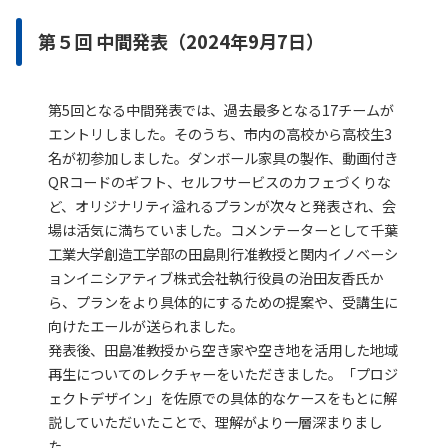
第５回 中間発表（2024年9月7日）
第5回となる中間発表では、過去最多となる17チームが
エントリしました。そのうち、市内の高校から高校生3
名が初参加しました。ダンボール家具の製作、動画付き
QRコードのギフト、セルフサービスのカフェづくりな
ど、オリジナリティ溢れるプランが次々と発表され、会
場は活気に満ちていました。コメンテーターとして千葉
工業大学創造工学部の田島則行准教授と関内イノベーシ
ョンイニシアティブ株式会社執行役員の治田友香氏か
ら、プランをより具体的にするための提案や、受講生に
向けたエールが送られました。
発表後、田島准教授から空き家や空き地を活用した地域
再生についてのレクチャーをいただきました。「プロジ
ェクトデザイン」を佐原での具体的なケースをもとに解
説していただいたことで、理解がより一層深まりまし
た。