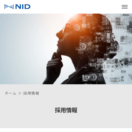
サービス・ソリューション
ソリューション一覧
会社情報
サービス一覧
企業理念
IR情報
分野から探す
トップメッセージ
IRニュース
採用情報
目的から探す
コーポレートメッセージ
決算短信
新卒採用
パートナー募集情報
ホーム
採用情報
技術を探す
会社概要
有価証券報告書
キャリア採用
サステナビリティ
採用情報
新規事業への取り組み
沿革
決算説明資料
環境
コラム