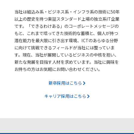
組織図
株主通信
社会
当社は組込み系・ビジネス系・インフラ系の技術に50年
所在地
社長メッセージ
ガバナンス
お問い合わせ
以上の歴史を持つ東証スタンダード上場の独立系IT企業
です。「できるわけある」のコーポレートメッセージの
取得資格
コーポレートガバナンス
もと、これまで培ってきた技術的な蓄積と、個人が持つ
潜在能力を最大限に引き出す環境、ICTのあらゆる分野
NIDグループ
業績・財務ハイライト
に向けて挑戦できるフィールドが当社には整っていま
す。現在、当社が展開しているビジネスの中核を担い、
ロゴマークの由来
ファクトブック
新たな発展を目指す人材を求めています。当社に興味を
お持ちの方はお気軽にお問い合わせください。
株主総会
新卒採用はこちら
株式メモ
キャリア採用はこちら
電子公告
ディスクロージャーポリシー
よくあるご質問