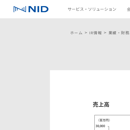
サービス・ソリューション
サービス・ソリューション
会社情報
IR情報
採用情報
パートナー募集情報
サステナビリティ
コラム
お問い合わせ
ホーム
IR情報
業績・財務
ソリューション一覧
企業理念
IRニュース
新卒採用
環境
技術を探す
沿革
株主通信
NIDグループ
ファクトブック
ディスクロージャーポリシー
売上高