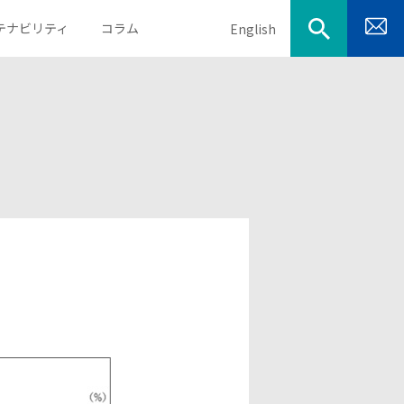
テナビリティ
コラム
English
目的から探す
会社概要
決算説明資料
取得資格
業績・財務ハイライト
電子公告
IRカレンダー