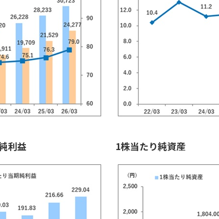
純利益
1株当たり純資産