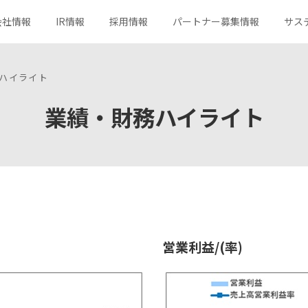
会社情報
IR情報
採用情報
パートナー募集情報
サス
ハイライト
業績・財務ハイライト
サービス一覧
トップメッセージ
決算短信
キャリア採用
社会
分野から探す
コーポレートメッセージ
有価証券報告書
ガバナンス
新規事業への取り組み
組織図
社長メッセージ
所在地
コーポレートガバナンス
ロゴマークの由来
株主総会
株式メモ
よくあるご質問
お問い合わせ
営業利益/(率)