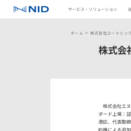
サービス・ソリューション
サービス・ソリューション
会社情報
IR情報
採用情報
パートナー募集情報
サステナビリティ
コラム
お問い合わせ
ホーム
株式会社ユートニッ
株式会
ソリューション一覧
企業理念
IRニュース
新卒採用
環境
技術を探す
沿革
株主通信
NIDグループ
ファクトブック
ディスクロージャーポリシー
株式会社エヌ
ダード上場：証
港区、代表取締
約権による追加