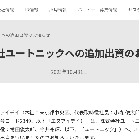
会社情報
IR情報
採用情報
パートナー募集情報
サス
クへの追加出資のお知らせ
社ユートニックへの追加出資の
サービス一覧
トップメッセージ
決算短信
キャリア採用
社会
分野から探す
コーポレートメッセージ
有価証券報告書
ガバナンス
新規事業への取り組み
組織図
社長メッセージ
所在地
コーポレートガバナンス
2023年10月31日
ロゴマークの由来
株主総会
株式メモ
よくあるご質問
お問い合わせ
アイデイ（本社：東京都中央区、代表取締役社長：小森 俊太
券コード2349、以下「エヌアイデイ）」は、株式会社ユート
役：常田俊太郎、今井祐輝、以下、「ユートニック」）へ、J-K
出資を行いましたのでお知らせいたします。