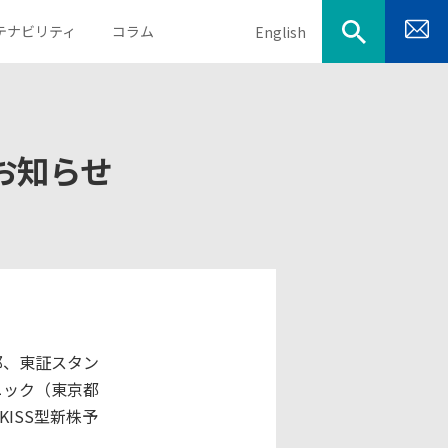
テナビリティ
コラム
English
お知らせ
目的から探す
会社概要
決算説明資料
取得資格
業績・財務ハイライト
電子公告
IRカレンダー
郎、東証スタン
ニック（東京都
ISS型新株予