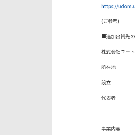
https://udom.
(ご参考)
■追加出資先の
株式会社ユー
所在地 東京
設立 2
代表者 
代表取
事業内容 