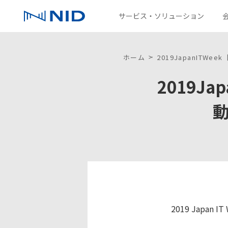
サービス・ソリューション
サービス・ソリューション
会社情報
IR情報
採用情報
パートナー募集情報
サステナビリティ
コラム
お問い合わせ
ホーム
2019JapanIT
2019J
ソリューション一覧
企業理念
IRニュース
新卒採用
環境
技術を探す
沿革
株主通信
NIDグループ
ファクトブック
ディスクロージャーポリシー
2019 Japa