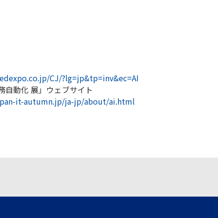
eedexpo.co.jp/CJ/?lg=jp&tp=inv&ec=AI
業務自動化 展」ウェブサイト
pan-it-autumn.jp/ja-jp/about/ai.html