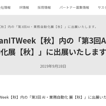
会社情報
IR情報
採用情報
パートナー募集情報
サス
Week【秋】内の「第3回AI・業務自動化展【秋】」に出展いたします。
apanITWeek【秋】内の「第3回
サービス一覧
トップメッセージ
決算短信
キャリア採用
社会
分野から探す
コーポレートメッセージ
有価証券報告書
ガバナンス
動化展【秋】」に出展いたします
新規事業への取り組み
組織図
社長メッセージ
所在地
コーポレートガバナンス
ロゴマークの由来
株主総会
株式メモ
2019年9月18日
よくあるご質問
お問い合わせ
n IT Week【秋】内の「第3回 AI・業務自動化 展【秋】」に出展