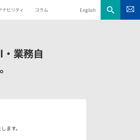
テナビリティ
コラム
English
AI・業務自
目的から探す
会社概要
決算説明資料
。
取得資格
業績・財務ハイライト
電子公告
IRカレンダー
いたします。