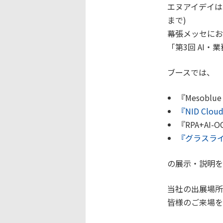
エヌアイデイは、
まで)
幕張メッセにおき
「第3回 AI
ブースでは、
『Mesob
『NID Cl
『RPA+A
『グラスラ
の展示・説明を
当社の出展場所
皆様のご来場を