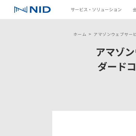
サービス・ソリューション
サービス・ソリューション
会社情報
IR情報
採用情報
パートナー募集情報
サステナビリティ
コラム
お問い合わせ
ホーム
アマゾンウェブサービ
アマゾン
ソリューション一覧
企業理念
IRニュース
新卒採用
環境
技術を探す
沿革
株主通信
ダード
NIDグループ
ファクトブック
ディスクロージャーポリシー