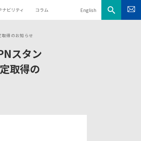
テナビリティ
コラム
English
定取得のお知らせ
PNスタン
目的から探す
会社概要
決算説明資料
定取得の
取得資格
業績・財務ハイライト
電子公告
IRカレンダー