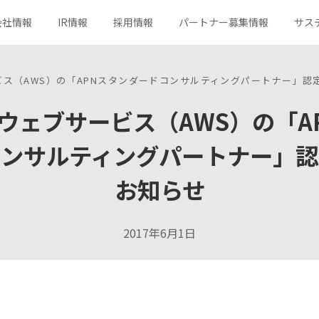
会社情報
IR情報
採用情報
パートナー募集情報
サス
ス（AWS）の「APNスタンダードコンサルティングパートナー」認
ウェブサービス（AWS）の「A
サービス一覧
トップメッセージ
決算短信
キャリア採用
社会
分野から探す
コーポレートメッセージ
有価証券報告書
ガバナンス
コンサルティングパートナー」認
新規事業への取り組み
組織図
社長メッセージ
所在地
コーポレートガバナンス
ロゴマークの由来
株主総会
株式メモ
お知らせ
よくあるご質問
お問い合わせ
2017年6月1日