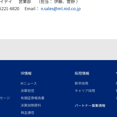
イデイ 営業部 （担当： 伊藤、菅野 ）
221-6820 Email：
n.sales@ml.nid.co.jp
IR情報
採用情報
IRニュース
新卒採用
決算短信
キャリア採用
セージ
有価証券報告書
決算説明資料
パートナー募集情報
株主通信