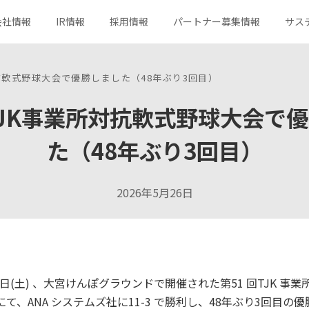
会社情報
IR情報
採用情報
パートナー募集情報
サス
対抗軟式野球大会で優勝しました（48年ぶり3回目）
TJK事業所対抗軟式野球大会で
サービス一覧
トップメッセージ
決算短信
キャリア採用
社会
分野から探す
コーポレートメッセージ
有価証券報告書
ガバナンス
新規事業への取り組み
組織図
社長メッセージ
た（48年ぶり3回目）
所在地
コーポレートガバナンス
ロゴマークの由来
株主総会
株式メモ
2026年5月26日
よくあるご質問
お問い合わせ
3日(土) 、大宮けんぽグラウンドで開催された第51 回TJK 事
て、ANA システムズ社に11-3 で勝利し、48年ぶり3回目の