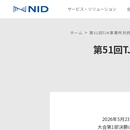
サービス・ソリューション
サービス・ソリューション
会社情報
IR情報
採用情報
パートナー募集情報
サステナビリティ
コラム
お問い合わせ
ホーム
第51回TJK事業所
第51回
ソリューション一覧
企業理念
IRニュース
新卒採用
環境
技術を探す
沿革
株主通信
NIDグループ
ファクトブック
ディスクロージャーポリシー
2026年5月2
大会第1部決勝に