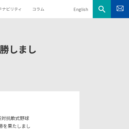
テナビリティ
コラム
English
優勝しまし
目的から探す
会社概要
決算説明資料
取得資格
業績・財務ハイライト
電子公告
IRカレンダー
業所対抗軟式野球
優勝を果たしまし